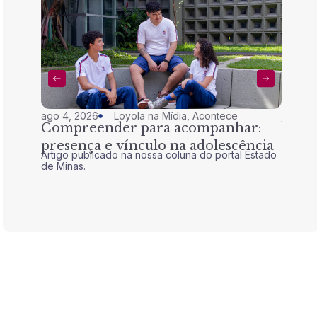
ago 4, 2026
Loyola na Mídia
,
Acontece
jul 28,
Compreender para acompanhar:
Nem 
presença e vínculo na adolescência
tran
Artigo publicado na nossa coluna do portal Estado
Artigo 
de Minas.
de Mina