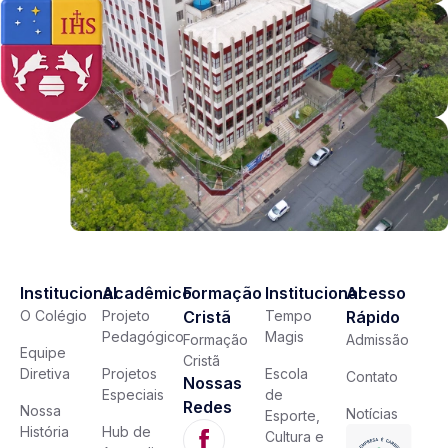
Institucional
Acadêmico
Formação
Institucional
Acesso
O Colégio
Projeto
Cristã
Tempo
Rápido
Pedagógico
Magis
Formação
Admissão
Equipe
Cristã
Diretiva
Projetos
Escola
Contato
Nossas
Especiais
de
Redes
Nossa
Notícias
Esporte,
História
Hub de
Cultura e