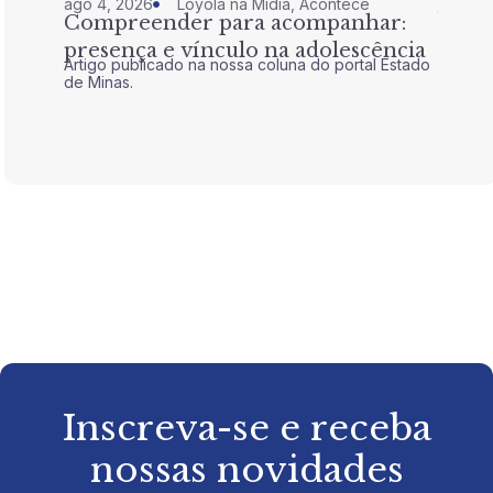
ago 4, 2026
Loyola na Mídia
,
Acontece
jul 28,
Compreender para acompanhar:
Nem 
presença e vínculo na adolescência
tran
Artigo publicado na nossa coluna do portal Estado
Artigo 
de Minas.
de Mina
Inscreva-se e receba
nossas novidades