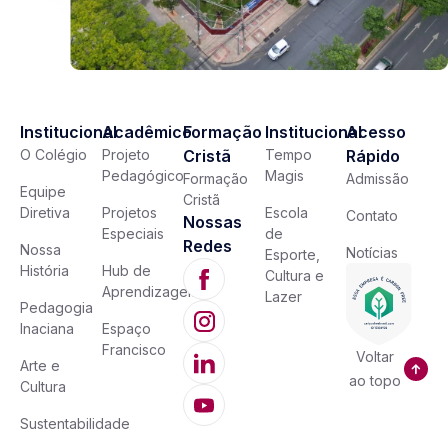
Institucional
Acadêmico
Formação
Institucional
Acesso
O Colégio
Projeto
Cristã
Tempo
Rápido
Pedagógico
Magis
Formação
Admissão
Equipe
Cristã
Diretiva
Projetos
Escola
Contato
Nossas
Especiais
de
Redes
Nossa
Notícias
Esporte,
História
Hub de
Cultura e
Aprendizagem
Lazer
Pedagogia
Inaciana
Espaço
Francisco
Voltar
Arte e
ao topo
Cultura
Sustentabilidade