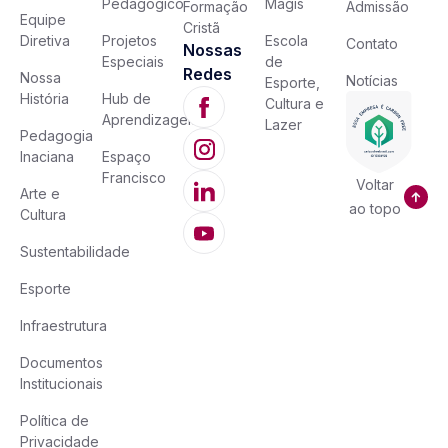
Pedagógico
Magis
Formação
Admissão
Equipe
Cristã
Diretiva
Projetos
Escola
Contato
Nossas
Especiais
de
Redes
Nossa
Notícias
Esporte,
História
Hub de
Cultura e
Aprendizagem
Lazer
Pedagogia
Inaciana
Espaço
Francisco
Voltar
Arte e
ao topo
Cultura
Sustentabilidade
Esporte
Infraestrutura
Documentos
Institucionais
Política de
Privacidade