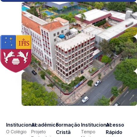
Institucional
Acadêmico
Formação
Institucional
Acesso
O Colégio
Projeto
Cristã
Tempo
Rápido