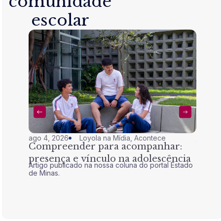
comunidade
escolar
ago 4, 2026
Loyola na Mídia
,
Acontece
jul 28,
Compreender para acompanhar:
Nem 
presença e vínculo na adolescência
tran
Artigo publicado na nossa coluna do portal Estado
Artigo 
de Minas.
de Mina