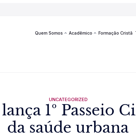
Quem Somos
Acadêmico
Formação Cristã
Última
Te
co
Sustentabilidade
Hub de Aprendizagem
Fique por
acontecim
eventos d
s
Esportes
Espaço Francisco
Es
La
Infraestrutura
UNCATEGORIZED
lança 1º Passeio Ci
Documentos Institucionais
da saúde urbana
Ver novi