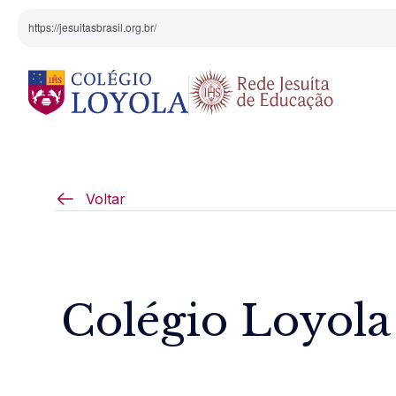
https://jesuitasbrasil.org.br/
O Colégio
Projeto Pedagógi
Voltar
Equipe Diretiva
Projetos Especiai
Nossa História
Colégio Loyola 
Pedagogia Inaciana
Arte e Cultura