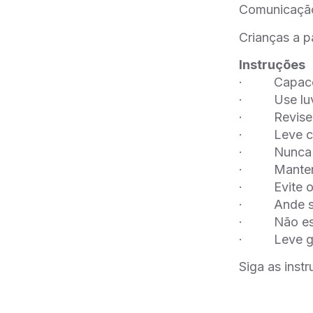
Comunicação
Crianças a p
Instruções
· Capacete:
· Use luvas
· Revise su
· Leve câm
· Nunca ult
· Mantenha-
· Evite out
· Ande sem
· Não escu
· Leve gar
Siga as inst