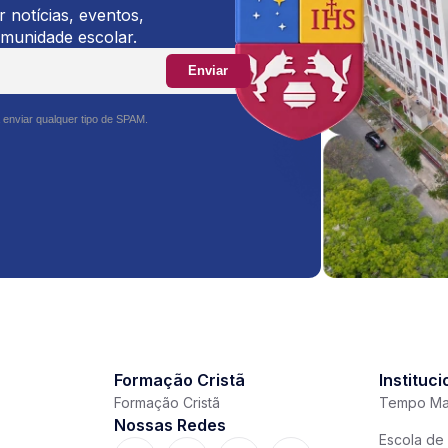
 notícias, eventos,
omunidade escolar.
Enviar
 enviar qualquer tipo de SPAM.
Formação Cristã
Instituci
Formação Cristã
Tempo Ma
Nossas Redes
Escola de 