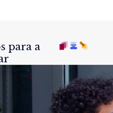
s para a
ar