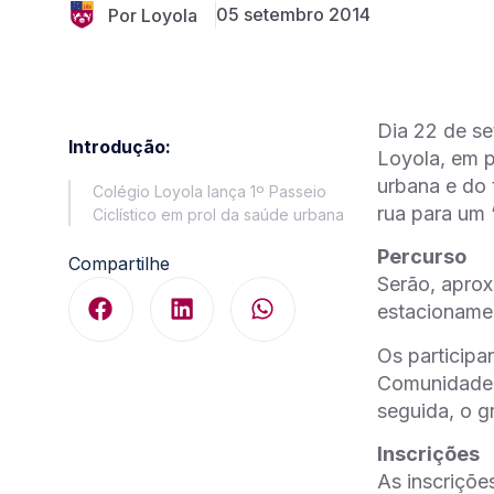
05 setembro 2014
Por Loyola
Dia 22 de se
Introdução:
Loyola, em p
urbana e do 
Colégio Loyola lança 1º Passeio
rua para um 
Ciclístico em prol da saúde urbana
Percurso
Compartilhe
Serão, aprox
estacionamen
Os participa
Comunidade, 
seguida, o g
Inscrições
As inscriçõe