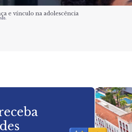
a e vínculo na adolescência
nas.
 receba
ades