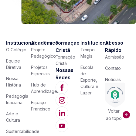
Institucional
Acadêmico
Formação
Institucional
Acesso
O Colégio
Projeto
Cristã
Tempo
Rápido
Pedagógico
Magis
Formação
Admissão
Equipe
Cristã
Diretiva
Projetos
Escola
Contato
Nossas
Especiais
de
Redes
Nossa
Notícias
Esporte,
História
Hub de
Cultura e
Aprendizagem
Lazer
Pedagogia
Inaciana
Espaço
Francisco
Voltar
Arte e
ao topo
Cultura
Sustentabilidade