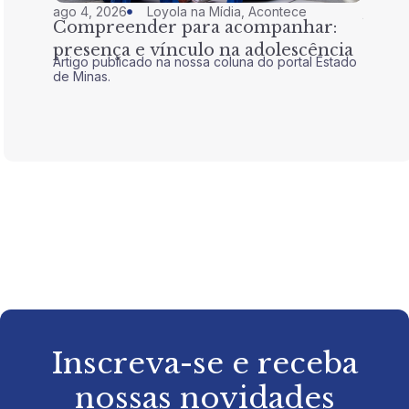
ago 4, 2026
Loyola na Mídia
,
Acontece
jul 28,
Compreender para acompanhar:
Nem 
presença e vínculo na adolescência
tran
Artigo publicado na nossa coluna do portal Estado
Artigo 
de Minas.
de Mina
Inscreva-se e receba
nossas novidades