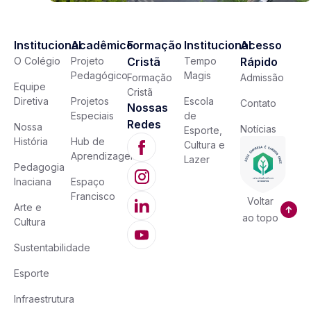
Institucional
Acadêmico
Formação
Institucional
Acesso
O Colégio
Projeto
Cristã
Tempo
Rápido
Pedagógico
Magis
Formação
Admissão
Equipe
Cristã
Diretiva
Projetos
Escola
Contato
Nossas
Especiais
de
Redes
Nossa
Notícias
Esporte,
História
Hub de
Cultura e
Aprendizagem
Lazer
Pedagogia
Inaciana
Espaço
Francisco
Voltar
Arte e
ao topo
Cultura
Sustentabilidade
Esporte
Infraestrutura