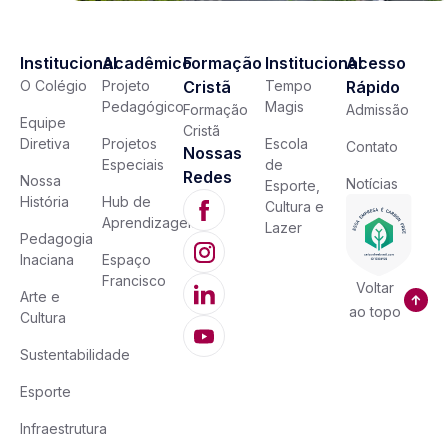
Institucional
Acadêmico
Formação
Institucional
Acesso
O Colégio
Projeto
Cristã
Tempo
Rápido
Pedagógico
Magis
Formação
Admissão
Equipe
Cristã
Diretiva
Projetos
Escola
Contato
Nossas
Especiais
de
Redes
Nossa
Notícias
Esporte,
História
Hub de
Cultura e
Aprendizagem
Lazer
Pedagogia
Inaciana
Espaço
Francisco
Voltar
Arte e
ao topo
Cultura
Sustentabilidade
Esporte
Infraestrutura