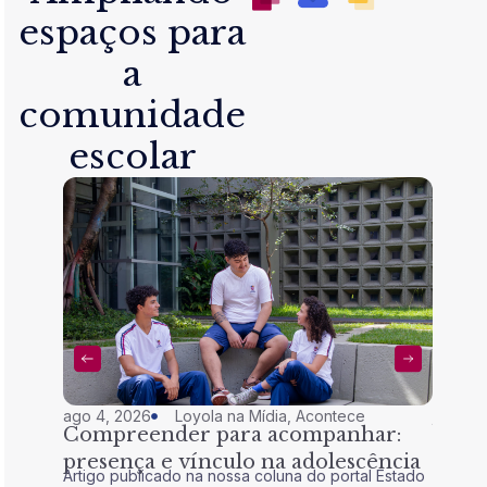
espaços para
a
comunidade
escolar
ago 4, 2026
Loyola na Mídia
,
Acontece
jul 28,
Compreender para acompanhar:
Nem 
presença e vínculo na adolescência
tran
Artigo publicado na nossa coluna do portal Estado
Artigo 