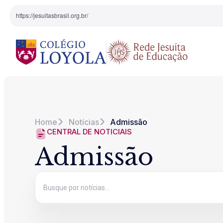
https://jesuitasbrasil.org.br/
O Colégio
Projeto Pedagógi
Home
Notícias
Admissão
Equipe Diretiva
Projetos Especiai
CENTRAL DE NOTICIAIS
Admissão
Nossa História
Pedagogia Inaciana
Arte e Cultura