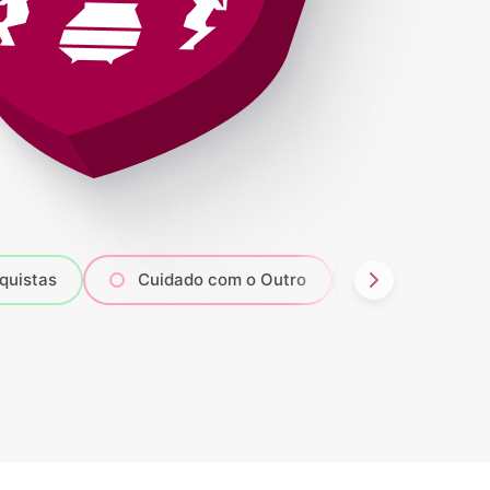
quistas
Cuidado com o Outro
Ensino Funda