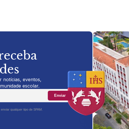
 receba
ades
 notícias, eventos,
omunidade escolar.
Enviar
 enviar qualquer tipo de SPAM.