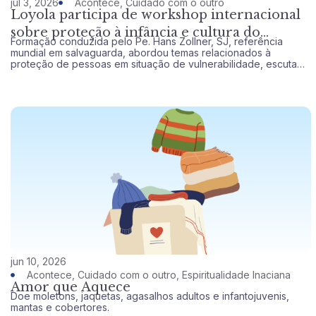
jul 3, 2026
Acontece
,
Cuidado com o outro
Loyola participa de workshop internacional
sobre proteção à infância e cultura do
Formação conduzida pelo Pe. Hans Zollner, SJ, referência
cuidado
mundial em salvaguarda, abordou temas relacionados à
proteção de pessoas em situação de vulnerabilidade, escuta
qualificada e reparação.
jun 10, 2026
Acontece
,
Cuidado com o outro
,
Espiritualidade Inaciana
Amor que Aquece
Doe moletons, jaquetas, agasalhos adultos e infantojuvenis,
mantas e cobertores.