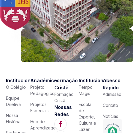
Institucional
Acadêmico
Formação
Institucional
Acesso
O Colégio
Projeto
Cristã
Tempo
Rápido
Pedagógico
Magis
Formação
Admissão
Equipe
Cristã
Diretiva
Projetos
Escola
Contato
Nossas
Especiais
de
Redes
Nossa
Notícias
Esporte,
História
Hub de
Cultura e
Aprendizagem
Lazer
Pedagogia