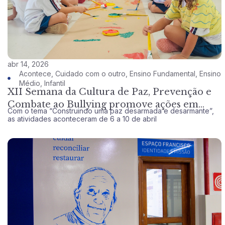
abr 14, 2026
Acontece
,
Cuidado com o outro
,
Ensino Fundamental
,
Ensino
Médio
,
Infantil
XII Semana da Cultura de Paz, Prevenção e
Combate ao Bullying promove ações em
Com o tema “Construindo uma paz desarmada e desarmante”,
torno do diálogo e do respeito às diferenças
as atividades aconteceram de 6 a 10 de abril