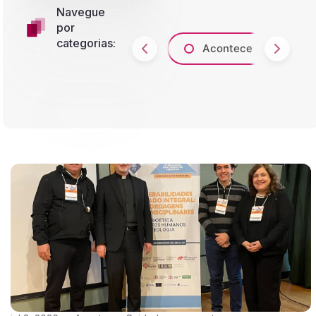
Navegue
por
categorias:
Acontece
A