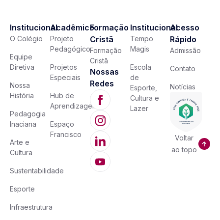
Institucional
Acadêmico
Formação
Institucional
Acesso
O Colégio
Projeto
Cristã
Tempo
Rápido
Pedagógico
Magis
Formação
Admissão
Equipe
Cristã
Diretiva
Projetos
Escola
Contato
Nossas
Especiais
de
Redes
Nossa
Notícias
Esporte,
História
Hub de
Cultura e
Aprendizagem
Lazer
Pedagogia
Inaciana
Espaço
Francisco
Voltar
Arte e
ao topo
Cultura
Sustentabilidade
Esporte
Infraestrutura