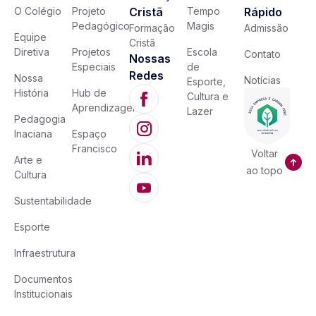
O Colégio
Projeto
Cristã
Tempo
Rápido
Pedagógico
Magis
Formação
Admissão
Equipe
Cristã
Diretiva
Projetos
Escola
Contato
Nossas
Especiais
de
Redes
Nossa
Notícias
Esporte,
História
Hub de
Cultura e
Aprendizagem
Lazer
Pedagogia
Inaciana
Espaço
Francisco
Voltar
Arte e
ao topo
Cultura
Sustentabilidade
Esporte
Infraestrutura
Documentos
Institucionais