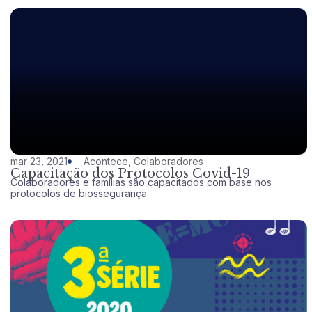
mar 23, 2021
Acontece
,
Colaboradores
Capacitação dos Protocolos Covid-19
Colaboradores e famílias são capacitados com base nos
protocolos de biossegurança