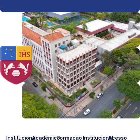
Institucional
Acadêmico
Formação
Institucional
Acesso