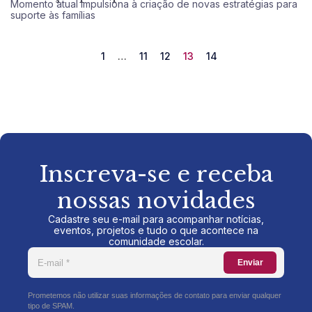
Momento atual impulsiona à criação de novas estratégias para
suporte às famílias
1
…
11
12
13
14
Inscreva-se e receba
nossas novidades
Cadastre seu e-mail para acompanhar notícias,
eventos, projetos e tudo o que acontece na
comunidade escolar.
Enviar
Prometemos não utilizar suas informações de contato para enviar qualquer
tipo de SPAM.