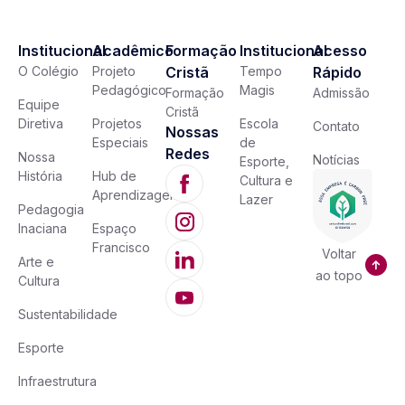
Institucional
Acadêmico
Formação
Institucional
Acesso
O Colégio
Projeto
Cristã
Tempo
Rápido
Pedagógico
Magis
Formação
Admissão
Equipe
Cristã
Diretiva
Projetos
Escola
Contato
Nossas
Especiais
de
Redes
Nossa
Notícias
Esporte,
História
Hub de
Cultura e
Aprendizagem
Lazer
Pedagogia
Inaciana
Espaço
Francisco
Voltar
Arte e
ao topo
Cultura
Sustentabilidade
Esporte
Infraestrutura