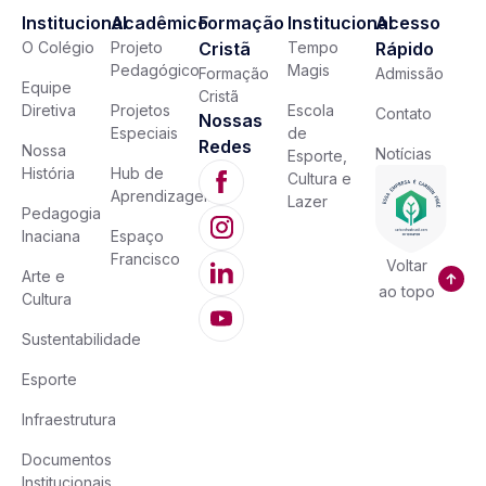
Institucional
Acadêmico
Formação
Institucional
Acesso
O Colégio
Projeto
Cristã
Tempo
Rápido
Pedagógico
Magis
Formação
Admissão
Equipe
Cristã
Diretiva
Projetos
Escola
Contato
Nossas
Especiais
de
Redes
Nossa
Notícias
Esporte,
História
Hub de
Cultura e
Aprendizagem
Lazer
Pedagogia
Inaciana
Espaço
Francisco
Voltar
Arte e
ao topo
Cultura
Sustentabilidade
Esporte
Infraestrutura
Documentos
Institucionais