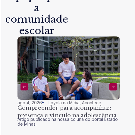
a
comunidade
escolar
ago 4, 2026
Loyola na Mídia
,
Acontece
jul 28,
Compreender para acompanhar:
Nem 
presença e vínculo na adolescência
tran
Artigo publicado na nossa coluna do portal Estado
Artigo 
de Minas.
de Mina