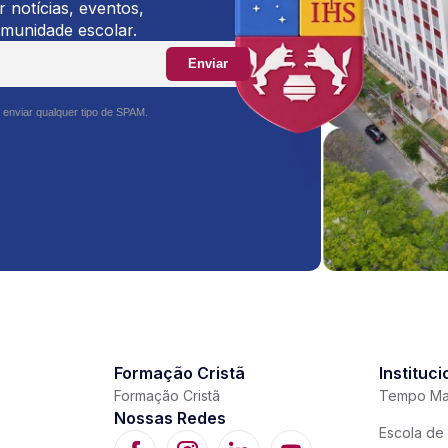
 notícias, eventos,
omunidade escolar.
Enviar
 enviar qualquer tipo de SPAM.
Formação Cristã
Instituci
Formação Cristã
Tempo Ma
Nossas Redes
Escola de 