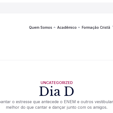
Quem Somos
Acadêmico
Formação Cristã
Última
Te
co
Sustentabilidade
Hub de Aprendizagem
Fique por
acontecim
eventos d
s
Esportes
Espaço Francisco
Es
La
Infraestrutura
UNCATEGORIZED
Dia D
Documentos Institucionais
antar o estresse que antecede o ENEM e outros vestibula
melhor do que cantar e dançar junto com os amigos.
Ver novi