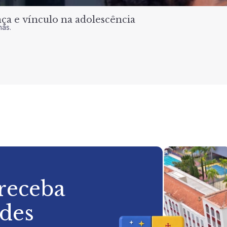
a e vínculo na adolescência
nas.
 receba
ades