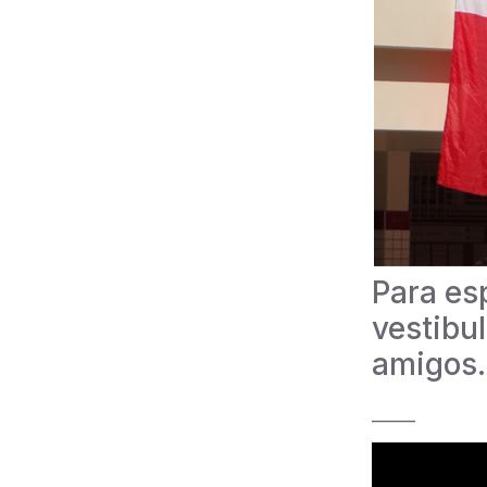
Para es
vestibu
amigos.
_____