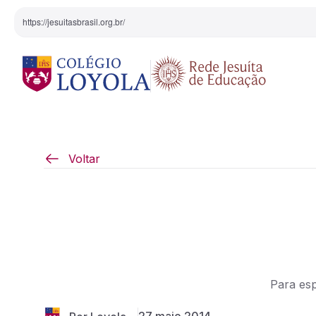
https://jesuitasbrasil.org.br/
O Colégio
Projeto Pedagógi
Voltar
Equipe Diretiva
Projetos Especiai
Nossa História
Pedagogia Inaciana
Para esp
Arte e Cultura