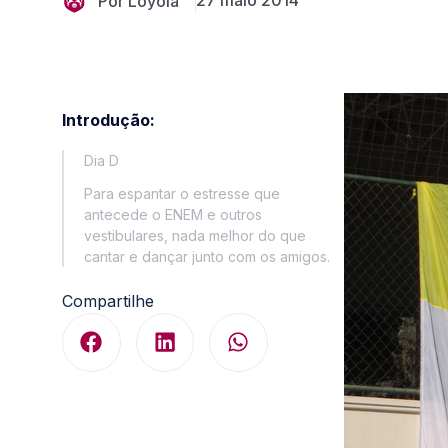
27 maio 2014
Por Loyola
Introdução:
Dia D
Para espantar o estresse que
antecede o ENEM e outros
vestibulares, nada melhor do que
cantar e dançar junto com os amigos.
Compartilhe