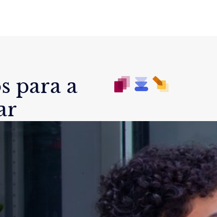
s para a
ar