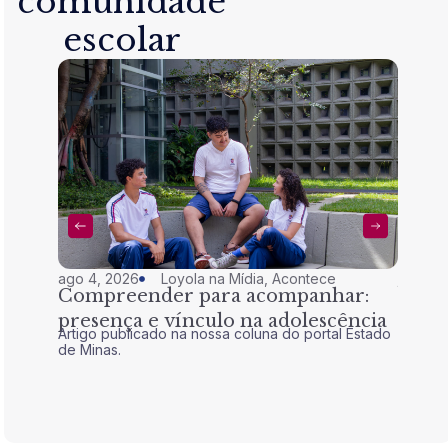
comunidade
escolar
ago 4, 2026
Loyola na Mídia
,
Acontece
jul 28,
Compreender para acompanhar:
Nem 
presença e vínculo na adolescência
tran
Artigo publicado na nossa coluna do portal Estado
Artigo 
de Minas.
de Mina