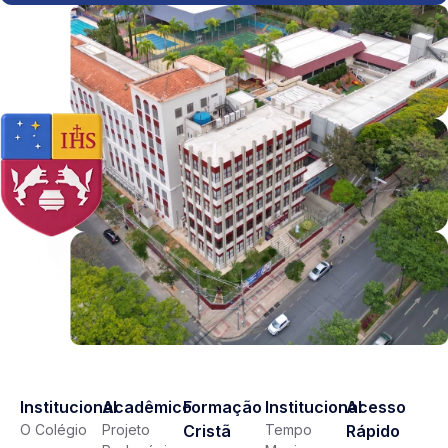
Institucional
Acadêmico
Formação
Institucional
Acesso
O Colégio
Projeto
Cristã
Tempo
Rápido