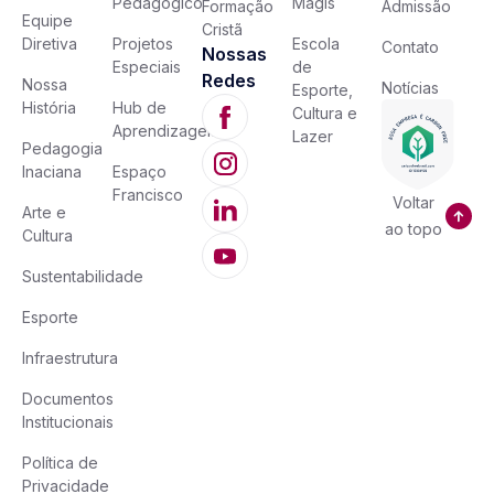
Pedagógico
Magis
Formação
Admissão
Equipe
Cristã
Diretiva
Projetos
Escola
Contato
Nossas
Especiais
de
Redes
Nossa
Notícias
Esporte,
História
Hub de
Cultura e
Aprendizagem
Lazer
Pedagogia
Inaciana
Espaço
Francisco
Voltar
Arte e
ao topo
Cultura
Sustentabilidade
Esporte
Infraestrutura
Documentos
Institucionais
Política de
Privacidade