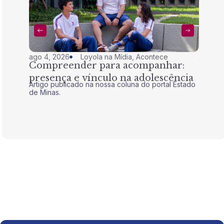
ago 4, 2026
Loyola na Mídia
,
Acontece
jul 28,
Compreender para acompanhar:
Nem 
presença e vínculo na adolescência
tran
Artigo publicado na nossa coluna do portal Estado
Artigo 
de Minas.
de Mina