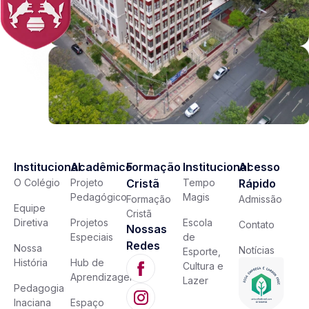
Institucional
Acadêmico
Formação
Institucional
Acesso
O Colégio
Projeto
Cristã
Tempo
Rápido
Pedagógico
Magis
Formação
Admissão
Equipe
Cristã
Diretiva
Projetos
Escola
Contato
Nossas
Especiais
de
Redes
Nossa
Notícias
Esporte,
História
Hub de
Cultura e
Aprendizagem
Lazer
Pedagogia
Inaciana
Espaço