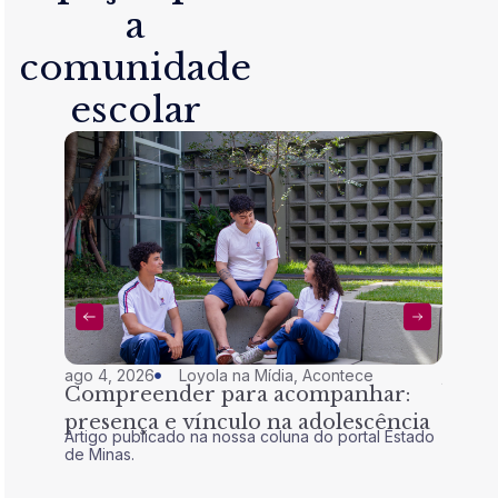
a
comunidade
escolar
ago 4, 2026
Loyola na Mídia
,
Acontece
jul 28,
Compreender para acompanhar:
Nem 
presença e vínculo na adolescência
tran
Artigo publicado na nossa coluna do portal Estado
Artigo 
de Minas.
de Mina