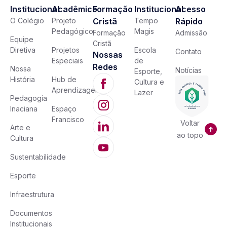
Institucional
Acadêmico
Formação
Institucional
Acesso
O Colégio
Projeto
Cristã
Tempo
Rápido
Pedagógico
Magis
Formação
Admissão
Equipe
Cristã
Diretiva
Projetos
Escola
Contato
Nossas
Especiais
de
Redes
Nossa
Notícias
Esporte,
História
Hub de
Cultura e
Aprendizagem
Lazer
Pedagogia
Inaciana
Espaço
Francisco
Voltar
Arte e
ao topo
Cultura
Sustentabilidade
Esporte
Infraestrutura
Documentos
Institucionais