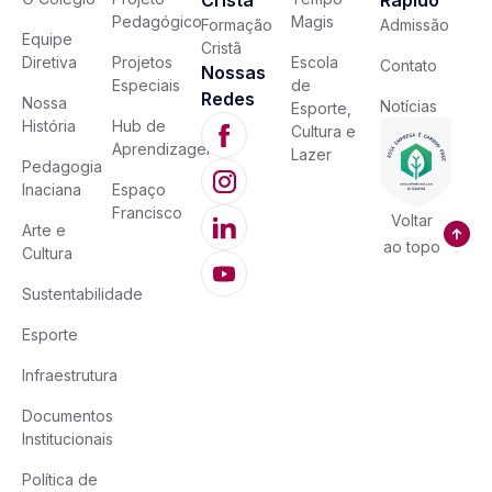
Cristã
Rápido
Pedagógico
Magis
Formação
Admissão
Equipe
Cristã
Diretiva
Projetos
Escola
Contato
Nossas
Especiais
de
Redes
Nossa
Notícias
Esporte,
História
Hub de
Cultura e
Aprendizagem
Lazer
Pedagogia
Inaciana
Espaço
Francisco
Voltar
Arte e
ao topo
Cultura
Sustentabilidade
Esporte
Infraestrutura
Documentos
Institucionais
Política de