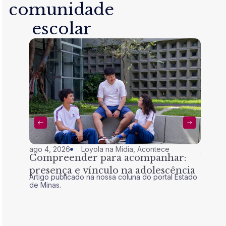
comunidade
escolar
ago 4, 2026
Loyola na Mídia
,
Acontece
jul 28,
Compreender para acompanhar:
Nem 
presença e vínculo na adolescência
tran
Artigo publicado na nossa coluna do portal Estado
Artigo 
de Minas.
de Mina