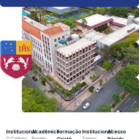
Institucional
Acadêmico
Formação
Institucional
Acesso
O Colégio
Projeto
Tempo