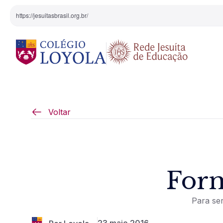
https://jesuitasbrasil.org.br/
O Colégio
Projeto Pedagógi
Voltar
Equipe Diretiva
Projetos Especiai
Nossa História
Form
Pedagogia Inaciana
Para ser
Arte e Cultura