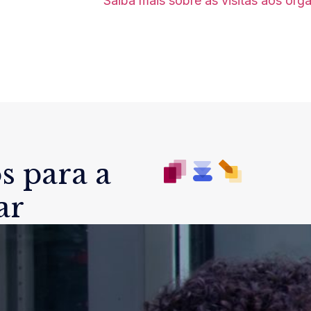
Saiba mais sobre as visitas aos órg
s para a
ar