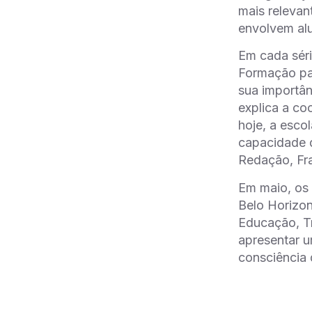
mais relevan
envolvem alu
Em cada séri
Formação par
sua importân
explica a co
hoje, a esco
capacidade d
Redação, Fr
Em maio, os 
Belo Horizon
Educação, Tr
apresentar u
consciência 