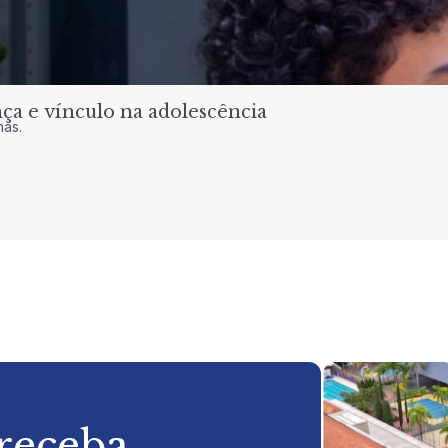
a e vínculo na adolescência
nas.
 receba