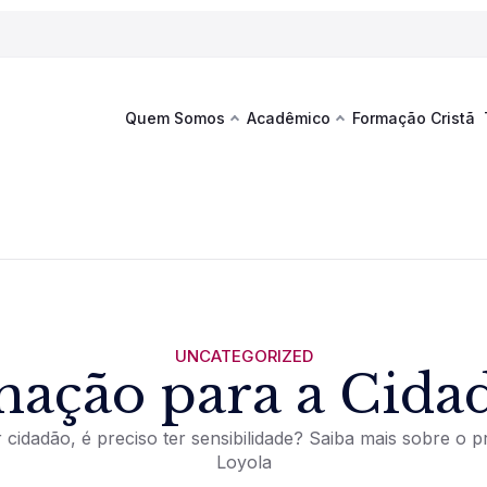
Quem Somos
Acadêmico
Formação Cristã
Última
Te
co
Sustentabilidade
Hub de Aprendizagem
Fique por
acontecim
eventos d
s
Esportes
Espaço Francisco
Es
La
Infraestrutura
UNCATEGORIZED
ação para a Cida
Documentos Institucionais
 cidadão, é preciso ter sensibilidade? Saiba mais sobre o p
Loyola
Ver novi