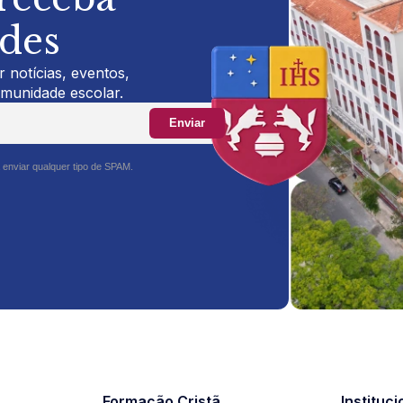
ades
 notícias, eventos,
omunidade escolar.
Enviar
 enviar qualquer tipo de SPAM.
Formação Cristã
Instituci