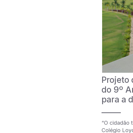
Projeto
do 9º A
para a 
_____
“O cidadão t
Colégio Loyo