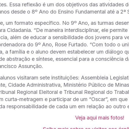
tes. Essa reflexão é um dos objetivos das atividades
nos desde o 8º Ano do Ensino Fundamental até a 2ª 
e, um formato específico. No 9º Ano, as turmas dese
a Cidadania. “De maneira interdisciplinar, ele permite
cia, além de educar a sensibilidade dos jovens para v
ordenadora do 9º Ano, Rose Furtado. “Com todo o uni
la, a família e o aluno devem estabelecer um diálogo 
e abstração e síntese, essencial para a consciência d
ancisco Assunção.
alunos visitaram sete instituições: Assembleia Legisl
te, Cidade Administrativa, Ministério Público de Minas
ibunal Regional Eleitoral e Tribunal Regional do Trab
m curta-metragem e participar de um “Oscar”, em que
da responsabilidade de cada um em relação ao outro 
Veja aqui mais fotos!