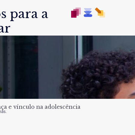
s para a
ar
a e vínculo na adolescência
nas.