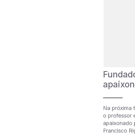
Fundado
apaixon
_____
Na próxima t
o professor
apaixonado p
Francisco Rig