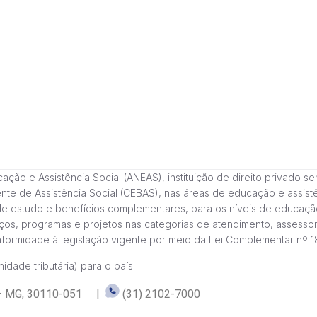
 e Assistência Social (ANEAS), instituição de direito privado sem fi
cente de Assistência Social (CEBAS), nas áreas de educação e assi
de estudo e benefícios complementares, para os níveis de educaçã
ços, programas e projetos nas categorias de atendimento, assessor
onformidade à legislação vigente por meio da Lei Complementar nº 
idade tributária) para o país.
te – MG, 30110-051 |
(31) 2102-7000