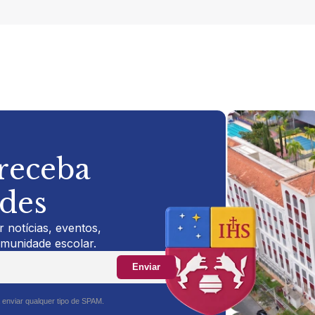
 receba
ades
 notícias, eventos,
omunidade escolar.
Enviar
 enviar qualquer tipo de SPAM.