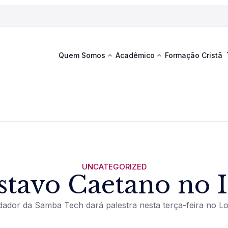
Quem Somos
Acadêmico
Formação Cristã
Última
Te
co
Sustentabilidade
Hub de Aprendizagem
Fique por
acontecim
eventos d
s
Esportes
Espaço Francisco
Es
La
Infraestrutura
UNCATEGORIZED
stavo Caetano no 
Documentos Institucionais
ador da Samba Tech dará palestra nesta terça-feira no L
Ver novi