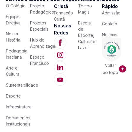
O Colégio
Projeto
Cristã
Tempo
Rápido
Pedagógico
Magis
Formação
Admissão
Equipe
Cristã
Diretiva
Projetos
Escola
Contato
Nossas
Especiais
de
Redes
Nossa
Notícias
Esporte,
História
Hub de
Cultura e
Aprendizagem
Lazer
Pedagogia
Inaciana
Espaço
Francisco
Voltar
Arte e
ao topo
Cultura
Sustentabilidade
Esporte
Infraestrutura
Documentos
Institucionais