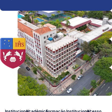
Institucional
Acadêmico
Formação
Institucional
Acesso