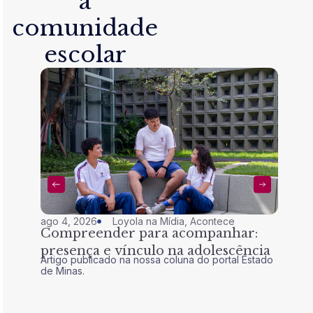
a
comunidade
escolar
ago 4, 2026
Loyola na Mídia
,
Acontece
jul 28,
Compreender para acompanhar:
Nem 
presença e vínculo na adolescência
tran
Artigo publicado na nossa coluna do portal Estado
Artigo 
de Minas.
de Mina