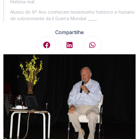
História real
Alunos do 9º Ano conhecem testemunho histórico e humano
de sobrevivente da II Guerra Mundial _____
Compartilhe