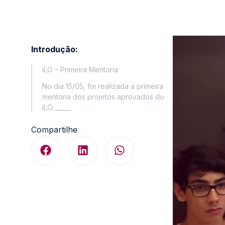
Introdução:
iLO – Primeira Mentoria
No dia 15/05, foi realizada a primeira
mentoria dos projetos aprovados do
iLO. _____
Compartilhe