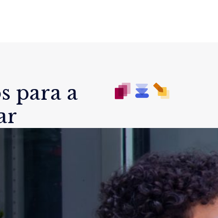
s para a
ar