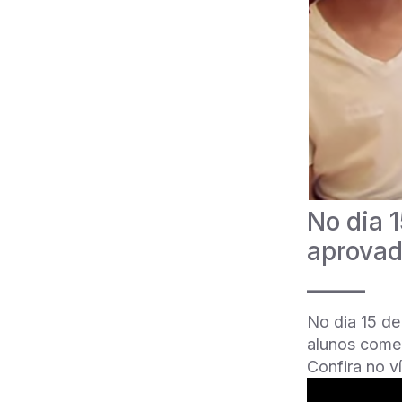
No dia 1
aprovad
_____
No dia 15 de
alunos começ
Confira no v