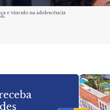
a e vínculo na adolescência
nas.
 receba
ades