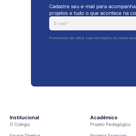
Cadastre seu e-mail para acompanhar
projetos e tudo o que acontece na c
Prometemos não utilizar suas informações de contato para
Institucional
Acadêmico
O Colégio
Projeto Pedagógico
Equipe Diretiva
Projetos Especiais