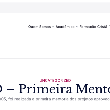
Quem Somos
Acadêmico
Formação Cristã
Última
Te
co
Sustentabilidade
Hub de Aprendizagem
Fique por
acontecim
eventos d
s
Esportes
Espaço Francisco
Es
La
Infraestrutura
UNCATEGORIZED
 – Primeira Ment
Documentos Institucionais
/05, foi realizada a primeira mentoria dos projetos aprovad
Ver novi