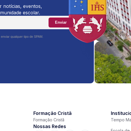
 notícias, eventos,
omunidade escolar.
Enviar
 enviar qualquer tipo de SPAM.
Formação Cristã
Instituci
Formação Cristã
Tempo Ma
Nossas Redes
Escola de 