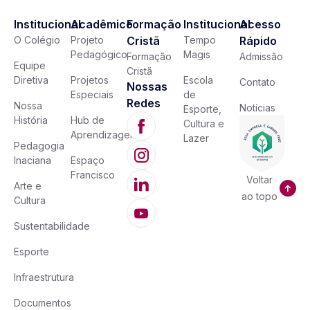
Institucional
Acadêmico
Formação
Institucional
Acesso
O Colégio
Projeto
Cristã
Tempo
Rápido
Pedagógico
Magis
Formação
Admissão
Equipe
Cristã
Diretiva
Projetos
Escola
Contato
Nossas
Especiais
de
Redes
Nossa
Notícias
Esporte,
História
Hub de
Cultura e
Aprendizagem
Lazer
Pedagogia
Inaciana
Espaço
Francisco
Voltar
Arte e
ao topo
Cultura
Sustentabilidade
Esporte
Infraestrutura
Documentos