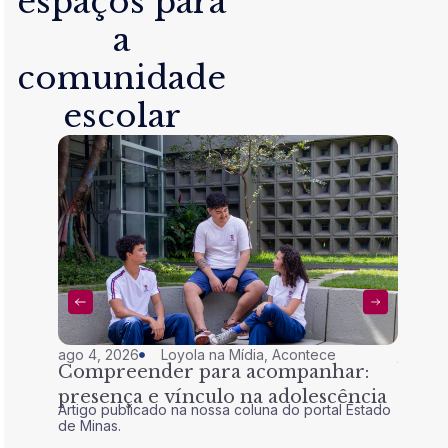
espaços para
a
comunidade
escolar
ago 4, 2026
Loyola na Mídia
,
Acontece
jul 28,
Compreender para acompanhar:
Nem 
presença e vínculo na adolescência
tran
Artigo publicado na nossa coluna do portal Estado
Artigo 
de Minas.
de Mina