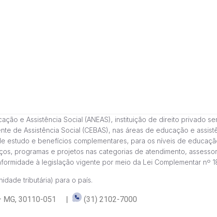
 e Assistência Social (ANEAS), instituição de direito privado sem fi
cente de Assistência Social (CEBAS), nas áreas de educação e assi
de estudo e benefícios complementares, para os níveis de educaçã
ços, programas e projetos nas categorias de atendimento, assessor
onformidade à legislação vigente por meio da Lei Complementar nº 
idade tributária) para o país.
te – MG, 30110-051 |
(31) 2102-7000