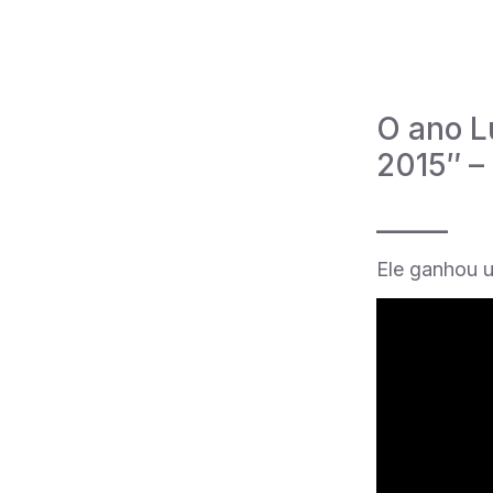
O ano L
2015″ – 
_____
Ele ganhou u