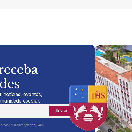
 receba
ades
 notícias, eventos,
omunidade escolar.
Enviar
 enviar qualquer tipo de SPAM.