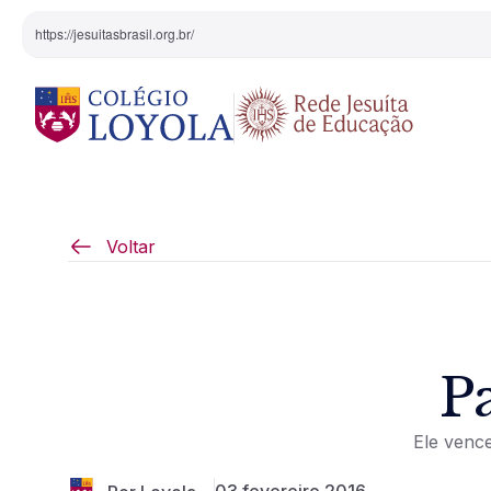
https://jesuitasbrasil.org.br/
O Colégio
Projeto Pedagógi
Voltar
Equipe Diretiva
Projetos Especiai
Nossa História
P
Pedagogia Inaciana
Ele venc
Arte e Cultura