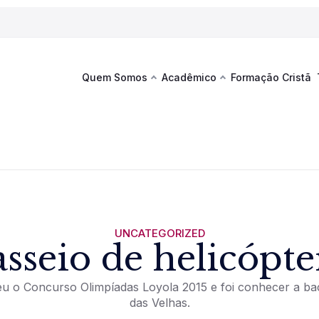
Quem Somos
Acadêmico
Formação Cristã
Última
Te
co
Sustentabilidade
Hub de Aprendizagem
Fique por
acontecim
eventos d
s
Esportes
Espaço Francisco
Es
La
Infraestrutura
UNCATEGORIZED
asseio de helicópte
Documentos Institucionais
eu o Concurso Olimpíadas Loyola 2015 e foi conhecer a bac
das Velhas.
Ver novi