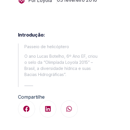
03 fevereiro 2016
Por Loyola
Introdução:
Passeio de helicóptero
O ano Lucas Botelho, 6º Ano EF, criou
o selo da “Olimpíada Loyola 2015″ –
Brasil, a diversidade hídrica e suas
Bacias Hidrográficas”.
_____
Compartilhe