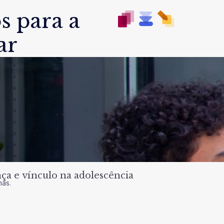
s para a
ar
a e vínculo na adolescência
nas.