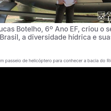
ucas Botelho, 6º Ano EF, criou o s
Brasil, a diversidade hídrica e su
m passeio de helicóptero para conhecer a bacia do Rio