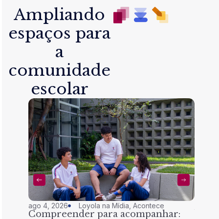
Ampliando
espaços para
a
comunidade
escolar
ago 4, 2026
Loyola na Mídia
,
Acontece
jul 28,
Compreender para acompanhar:
Nem 