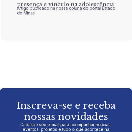
presença e vínculo na adolescência
tran
Artigo publicado na nossa coluna do portal Estado
Artigo 
de Minas.
de Mina
Inscreva-se e receba
nossas novidades
Cadastre seu e-mail para acompanhar notícias,
eventos, projetos e tudo o que acontece na