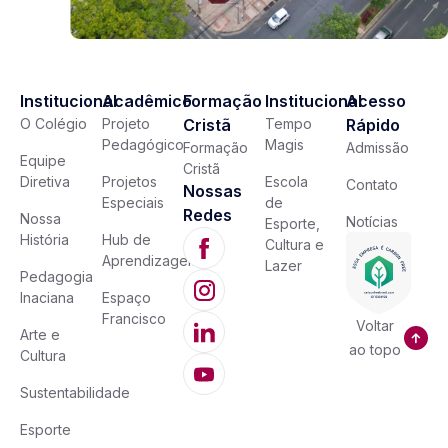
Institucional
Acadêmico
Formação
Institucional
Acesso
O Colégio
Projeto
Cristã
Tempo
Rápido
Pedagógico
Magis
Formação
Admissão
Equipe
Cristã
Diretiva
Projetos
Escola
Contato
Nossas
Especiais
de
Redes
Nossa
Notícias
Esporte,
História
Hub de
Cultura e
Aprendizagem
Lazer
Pedagogia
Inaciana
Espaço
Francisco
Voltar
Arte e
ao topo
Cultura
Sustentabilidade
Esporte