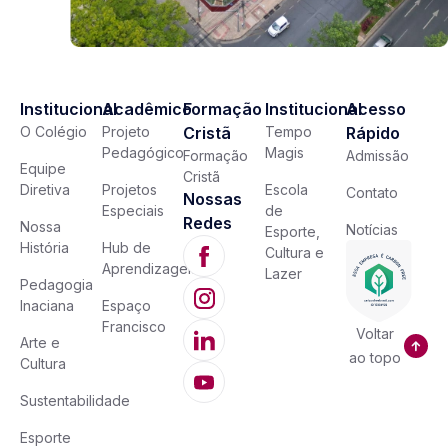
Institucional
Acadêmico
Formação
Institucional
Acesso
O Colégio
Projeto
Cristã
Tempo
Rápido
Pedagógico
Magis
Formação
Admissão
Equipe
Cristã
Diretiva
Projetos
Escola
Contato
Nossas
Especiais
de
Redes
Nossa
Notícias
Esporte,
História
Hub de
Cultura e
Aprendizagem
Lazer
Pedagogia
Inaciana
Espaço
Francisco
Voltar
Arte e
ao topo
Cultura
Sustentabilidade
Esporte