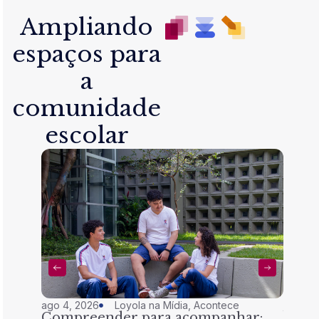
Ampliando
espaços para
a
comunidade
escolar
ago 4, 2026
Loyola na Mídia
,
Acontece
jul 28,
Compreender para acompanhar:
Nem 