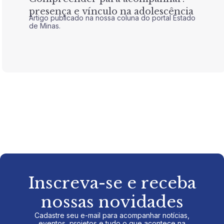
presença e vínculo na adolescência
tran
Artigo publicado na nossa coluna do portal Estado
Artigo 
de Minas.
de Mina
Inscreva-se e receba
nossas novidades
Cadastre seu e-mail para acompanhar notícias,
eventos, projetos e tudo o que acontece na