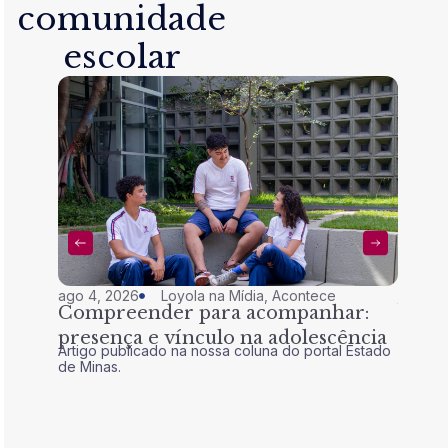
comunidade
escolar
ago 4, 2026
Loyola na Mídia
,
Acontece
jul 28,
Compreender para acompanhar:
Nem 
presença e vínculo na adolescência
tran
Artigo publicado na nossa coluna do portal Estado
Artigo 
de Minas.
de Mina