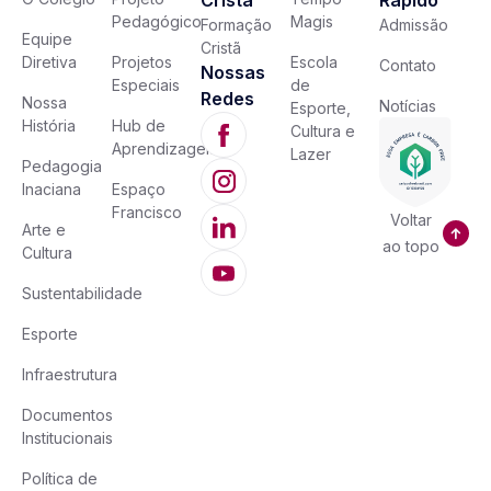
Cristã
Rápido
Pedagógico
Magis
Formação
Admissão
Equipe
Cristã
Diretiva
Projetos
Escola
Contato
Nossas
Especiais
de
Redes
Nossa
Notícias
Esporte,
História
Hub de
Cultura e
Aprendizagem
Lazer
Pedagogia
Inaciana
Espaço
Francisco
Voltar
Arte e
ao topo
Cultura
Sustentabilidade
Esporte
Infraestrutura
Documentos
Institucionais
Política de