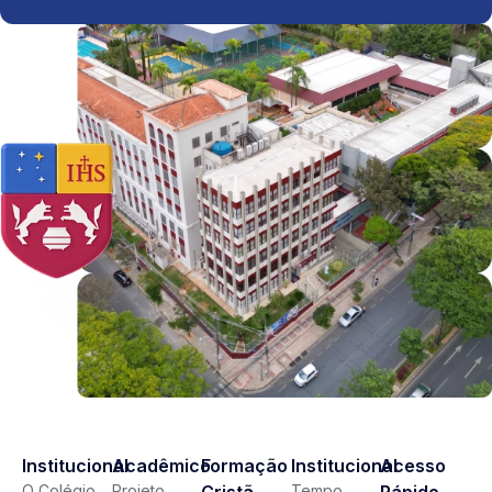
Institucional
Acadêmico
Formação
Institucional
Acesso
O Colégio
Projeto
Tempo