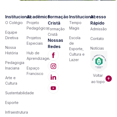
Institucional
Acadêmico
Formação
Institucional
Acesso
O Colégio
Projeto
Cristã
Tempo
Rápido
Pedagógico
Magis
Formação
Admissão
Equipe
Cristã
Diretiva
Projetos
Escola
Contato
Nossas
Especiais
de
Redes
Nossa
Notícias
Esporte,
História
Hub de
Cultura e
Aprendizagem
Lazer
Pedagogia
Inaciana
Espaço
Francisco
Voltar
Arte e
ao topo
Cultura
Sustentabilidade
Esporte
Infraestrutura