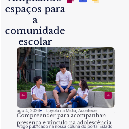
espaços para
a
comunidade
escolar
ago 4, 2026
Loyola na Mídia
,
Acontece
jul 28,
Compreender para acompanhar:
Nem 
presença e vínculo na adolescência
tran
Artigo publicado na nossa coluna do portal Estado
Artigo 