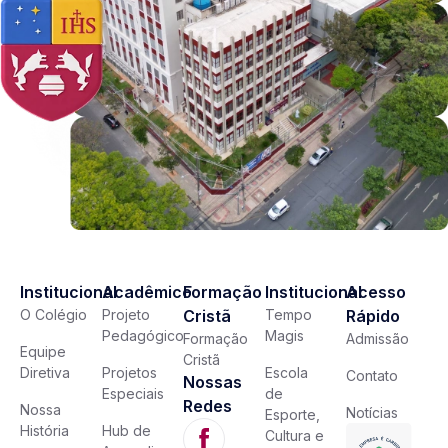
Institucional
Acadêmico
Formação
Institucional
Acesso
O Colégio
Projeto
Cristã
Tempo
Rápido
Pedagógico
Magis
Formação
Admissão
Equipe
Cristã
Diretiva
Projetos
Escola
Contato
Nossas
Especiais
de
Redes
Nossa
Notícias
Esporte,
História
Hub de
Cultura e