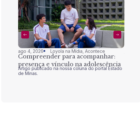
ago 4, 2026
Loyola na Mídia
,
Acontece
jul 28,
Compreender para acompanhar:
Nem 
presença e vínculo na adolescência
tran
Artigo publicado na nossa coluna do portal Estado
Artigo 
de Minas.
de Mina