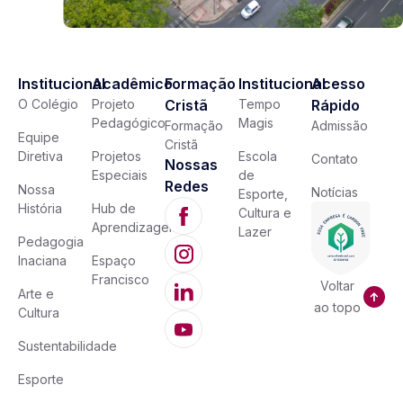
Institucional
Acadêmico
Formação
Institucional
Acesso
O Colégio
Projeto
Cristã
Tempo
Rápido
Pedagógico
Magis
Formação
Admissão
Equipe
Cristã
Diretiva
Projetos
Escola
Contato
Nossas
Especiais
de
Redes
Nossa
Notícias
Esporte,
História
Hub de
Cultura e
Aprendizagem
Lazer
Pedagogia
Inaciana
Espaço
Francisco
Voltar
Arte e
ao topo
Cultura
Sustentabilidade
Esporte