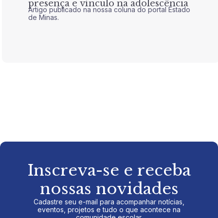
presença e vínculo na adolescência
tran
Artigo publicado na nossa coluna do portal Estado
Artigo 
de Minas.
de Mina
Inscreva-se e receba
nossas novidades
Cadastre seu e-mail para acompanhar notícias,
eventos, projetos e tudo o que acontece na
comunidade escolar.