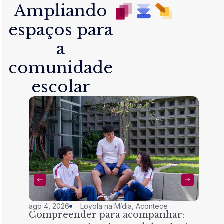
Ampliando
espaços para
a
comunidade
escolar
ago 4, 2026
Loyola na Mídia
,
Acontece
jul 28,
Compreender para acompanhar:
Nem 