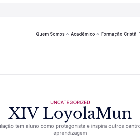
Quem Somos
Acadêmico
Formação Cristã
Última
Te
co
Sustentabilidade
Hub de Aprendizagem
Fique por
acontecim
eventos d
s
Esportes
Espaço Francisco
Es
La
Infraestrutura
UNCATEGORIZED
XIV LoyolaMun
Documentos Institucionais
lação tem aluno como protagonista e inspira outros centr
aprendizagem
Ver novi