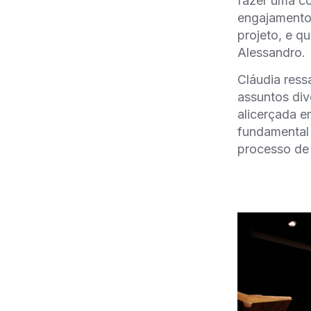
fazer uma c
engajamento 
projeto, e q
Alessandro.
Cláudia ress
assuntos div
alicerçada e
fundamental 
processo de 