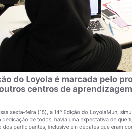
ão do Loyola é marcada pelo pr
 outros centros de aprendizage
ssa sexta-feira (18), a 14ª Edição do LoyolaMun, si
 dedicação de todos, havia uma expectativa de que t
 dos participantes, inclusive em debates que eram co