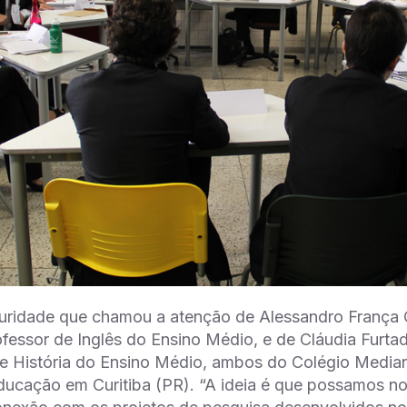
turidade que chamou a atenção de Alessandro França 
ofessor de Inglês do Ensino Médio, e de Cláudia Furt
e História do Ensino Médio, ambos do Colégio Media
ducação em Curitiba (PR). “A ideia é que possamos nos