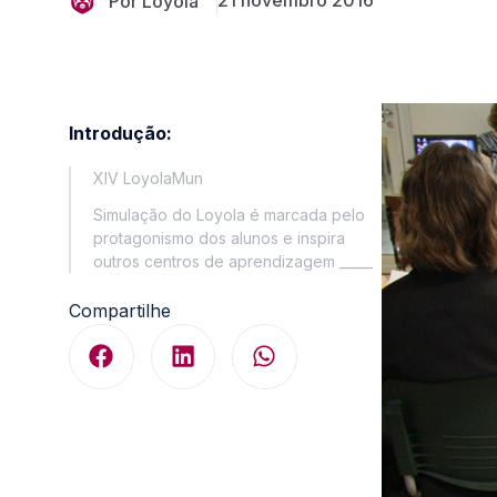
21 novembro 2016
Por Loyola
Introdução:
XIV LoyolaMun
Simulação do Loyola é marcada pelo
protagonismo dos alunos e inspira
outros centros de aprendizagem _____
Compartilhe