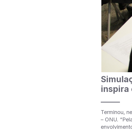
Simulaç
inspira
_____
Terminou, ne
– ONU. “Pela
envolvimento