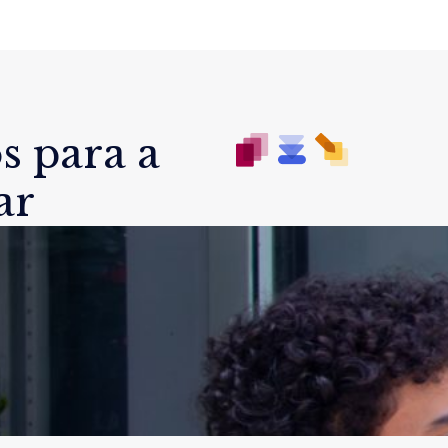
s para a
ar