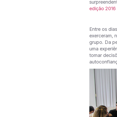
surpreendent
edição 2016
Entre os dia
exerceram, n
grupo. Da pe
uma experiên
tomar decisõ
autoconfianç