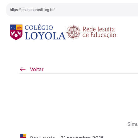
https://jesuitasbrasil.org.br/
O Colégio
Projeto Pedagógi
Voltar
Equipe Diretiva
Projetos Especiai
Nossa História
Pedagogia Inaciana
Simu
Arte e Cultura