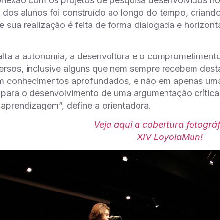
onexão com os projetos de pesquisa desenvolvidos n
dos alunos foi construído ao longo do tempo, criando
ue sua realização é feita de forma dialogada e horizont
alta a autonomia, a desenvoltura e o comprometiment
ersos, inclusive alguns que nem sempre recebem desta
m conhecimentos aprofundados, e não em apenas uma le
para o desenvolvimento de uma argumentação crítica 
aprendizagem”, define a orientadora.
Veja aqui a cobertura fotográ
XIV LoyolaMun!