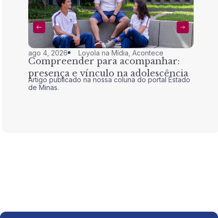
ago 4, 2026
Loyola na Mídia
,
Acontece
jul 28,
Compreender para acompanhar:
Nem 
presença e vínculo na adolescência
tran
Artigo publicado na nossa coluna do portal Estado
Artigo 
de Minas.
de Mina