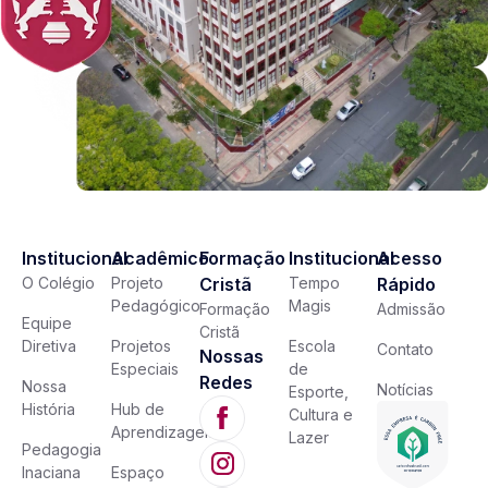
Institucional
Acadêmico
Formação
Institucional
Acesso
O Colégio
Projeto
Cristã
Tempo
Rápido
Pedagógico
Magis
Formação
Admissão
Equipe
Cristã
Diretiva
Projetos
Escola
Contato
Nossas
Especiais
de
Redes
Nossa
Notícias
Esporte,
História
Hub de
Cultura e
Aprendizagem
Lazer
Pedagogia
Inaciana
Espaço