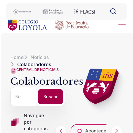
Home
Notícias
Colaboradores
CENTRAL DE NOTICIAIS
Colaboradores
Buscar
Navegue
por
categorias:
Acontece
A