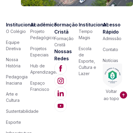
Institucional
Acadêmico
Formação
Institucional
Acesso
O Colégio
Projeto
Cristã
Tempo
Rápido
Pedagógico
Magis
Formação
Admissão
Equipe
Cristã
Diretiva
Projetos
Escola
Contato
Nossas
Especiais
de
Redes
Nossa
Notícias
Esporte,
História
Hub de
Cultura e
Aprendizagem
Lazer
Pedagogia
Inaciana
Espaço
Francisco
Voltar
Arte e
ao topo
Cultura
Sustentabilidade
Esporte