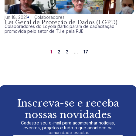
jun 18, 2021
Colaboradores
Lei Geral de Proteção de Dados (LGPD)
Colaboradores do Loyola participaram de capacitação
promovida pelo setor de T.I e pela RJE
1
2
3
…
17
Inscreva-se e receba
nossas novidades
Cadastre seu e-mail para acompanhar notícias,
eventos, projetos e tudo o que acontece na
comunidade escolar.