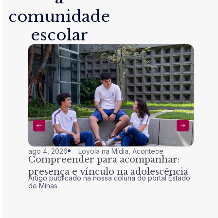
comunidade
escolar
ago 4, 2026
Loyola na Mídia
,
Acontece
jul 28,
Compreender para acompanhar:
Nem 
presença e vínculo na adolescência
tran
Artigo publicado na nossa coluna do portal Estado
Artigo 
de Minas.
de Mina