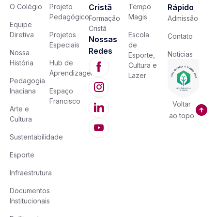
O Colégio
Projeto
Cristã
Tempo
Rápido
Pedagógico
Magis
Formação
Admissão
Equipe
Cristã
Diretiva
Projetos
Escola
Contato
Nossas
Especiais
de
Redes
Nossa
Notícias
Esporte,
História
Hub de
Cultura e
Aprendizagem
Lazer
Pedagogia
Inaciana
Espaço
Francisco
Voltar
Arte e
ao topo
Cultura
Sustentabilidade
Esporte
Infraestrutura
Documentos
Institucionais