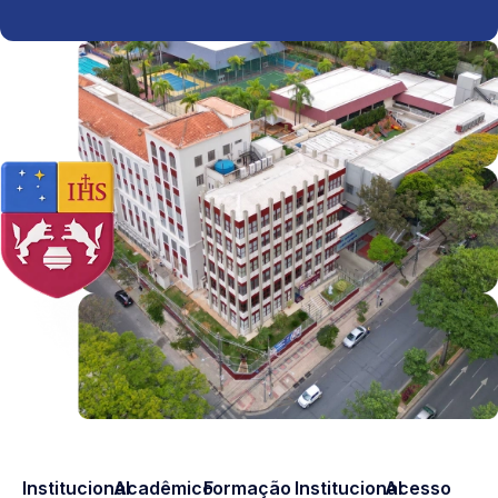
Institucional
Acadêmico
Formação
Institucional
Acesso