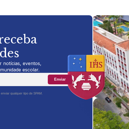
 receba
ades
 notícias, eventos,
omunidade escolar.
Enviar
 enviar qualquer tipo de SPAM.