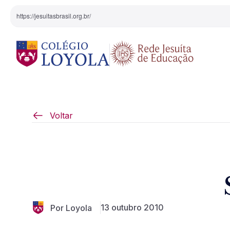
https://jesuitasbrasil.org.br/
O Colégio
Projeto Pedagógi
Voltar
Equipe Diretiva
Projetos Especiai
Nossa História
Pedagogia Inaciana
13 outubro 2010
Por Loyola
Arte e Cultura