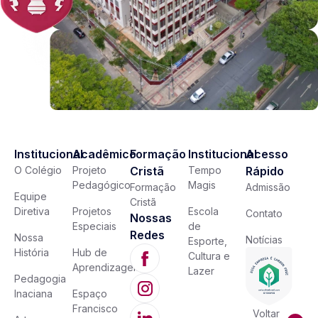
Institucional
Acadêmico
Formação
Institucional
Acesso
O Colégio
Projeto
Cristã
Tempo
Rápido
Pedagógico
Magis
Formação
Admissão
Equipe
Cristã
Diretiva
Projetos
Escola
Contato
Nossas
Especiais
de
Redes
Nossa
Notícias
Esporte,
História
Hub de
Cultura e
Aprendizagem
Lazer
Pedagogia
Inaciana
Espaço
Francisco
Voltar