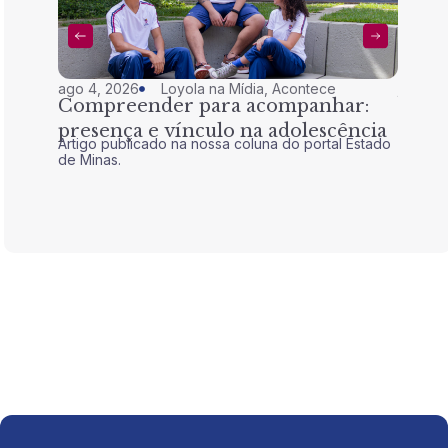
ago 4, 2026
Loyola na Mídia
,
Acontece
jul 28,
Compreender para acompanhar:
Nem 
presença e vínculo na adolescência
tran
Artigo publicado na nossa coluna do portal Estado
Artigo 
de Minas.
de Mina