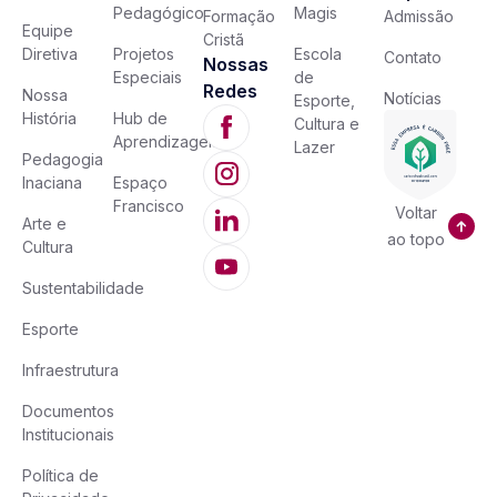
Pedagógico
Magis
Formação
Admissão
Equipe
Cristã
Diretiva
Projetos
Escola
Contato
Nossas
Especiais
de
Redes
Nossa
Notícias
Esporte,
História
Hub de
Cultura e
Aprendizagem
Lazer
Pedagogia
Inaciana
Espaço
Francisco
Voltar
Arte e
ao topo
Cultura
Sustentabilidade
Esporte
Infraestrutura
Documentos
Institucionais
Política de