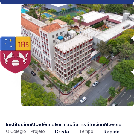
Institucional
Acadêmico
Formação
Institucional
Acesso
O Colégio
Projeto
Cristã
Tempo
Rápido