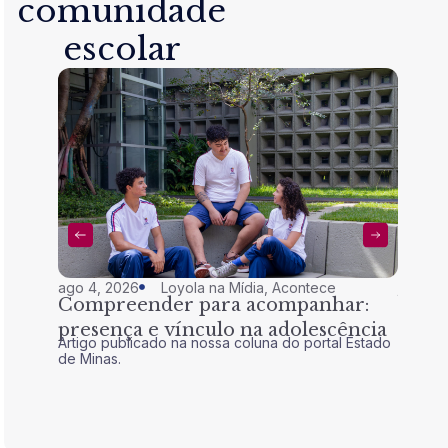
comunidade
escolar
ago 4, 2026
Loyola na Mídia
,
Acontece
jul 28,
Compreender para acompanhar:
Nem 
presença e vínculo na adolescência
tran
Artigo publicado na nossa coluna do portal Estado
Artigo 
de Minas.
de Mina