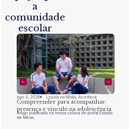
a
comunidade
escolar
ago 4, 2026
Loyola na Mídia
,
Acontece
jul 28,
Compreender para acompanhar:
Nem 
presença e vínculo na adolescência
tran
Artigo publicado na nossa coluna do portal Estado
Artigo 
de Minas.
de Mina