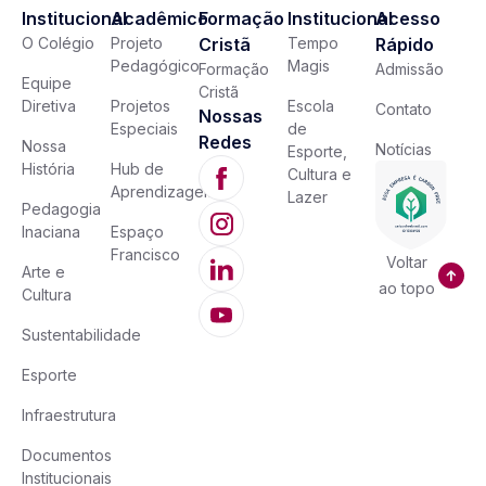
Institucional
Acadêmico
Formação
Institucional
Acesso
O Colégio
Projeto
Cristã
Tempo
Rápido
Pedagógico
Magis
Formação
Admissão
Equipe
Cristã
Diretiva
Projetos
Escola
Contato
Nossas
Especiais
de
Redes
Nossa
Notícias
Esporte,
História
Hub de
Cultura e
Aprendizagem
Lazer
Pedagogia
Inaciana
Espaço
Francisco
Voltar
Arte e
ao topo
Cultura
Sustentabilidade
Esporte
Infraestrutura
Documentos
Institucionais