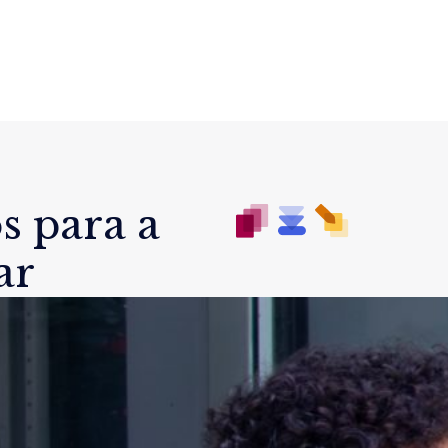
s para a
ar