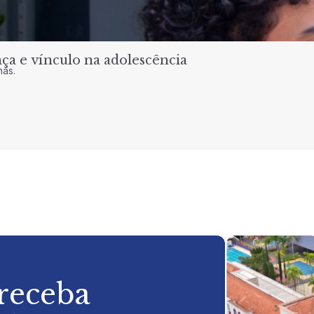
a e vínculo na adolescência
nas.
 receba