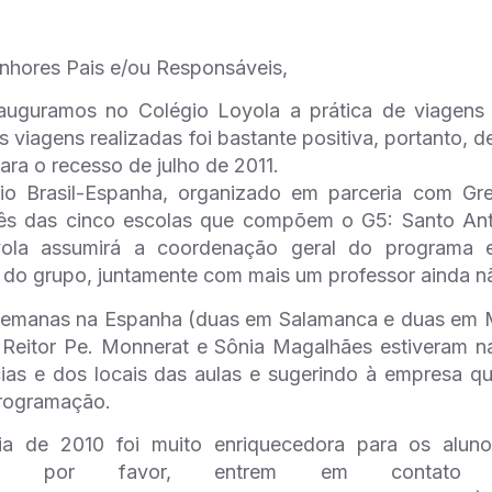
nhores Pais e/ou Responsáveis,
auguramos no Colégio Loyola a prática de viagens 
s viagens realizadas foi bastante positiva, portanto, 
ara o recesso de julho de 2011.
io Brasil-Espanha, organizado em parceria com Gr
rês das cinco escolas que compõem o G5: Santo An
ola assumirá a coordenação geral do programa e
do grupo, juntamente com mais um professor ainda nã
semanas na Espanha (duas em Salamanca e duas em Ma
O Reitor Pe. Monnerat e Sônia Magalhães estiveram 
ias e dos locais das aulas e sugerindo à empresa qu
programação.
ia de 2010 foi muito enriquecedora para os alun
ões, por favor, entrem em contato 