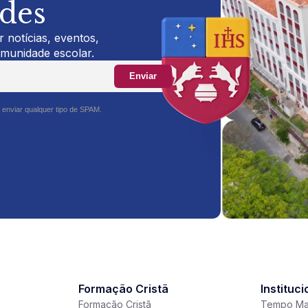
ades
 notícias, eventos,
omunidade escolar.
Enviar
 enviar qualquer tipo de SPAM.
Formação Cristã
Instituci
Formação Cristã
Tempo Ma