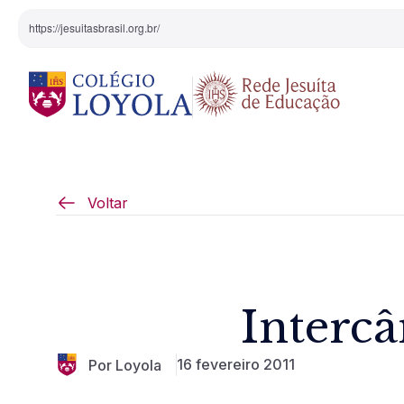
https://jesuitasbrasil.org.br/
O Colégio
Projeto Pedagógi
Voltar
Equipe Diretiva
Projetos Especiai
Nossa História
Interc
Pedagogia Inaciana
16 fevereiro 2011
Por Loyola
Arte e Cultura