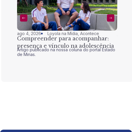
ago 4, 2026
Loyola na Mídia
,
Acontece
jul 28,
Compreender para acompanhar:
Nem 
presença e vínculo na adolescência
tran
Artigo publicado na nossa coluna do portal Estado
Artigo 
de Minas.
de Mina