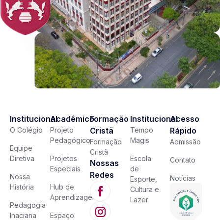
Institucional
Acadêmico
Formação
Institucional
Acesso
O Colégio
Projeto
Cristã
Tempo
Rápido
Pedagógico
Magis
Formação
Admissão
Equipe
Cristã
Diretiva
Projetos
Escola
Contato
Nossas
Especiais
de
Redes
Nossa
Notícias
Esporte,
História
Hub de
Cultura e
Aprendizagem
Lazer
Pedagogia
Inaciana
Espaço