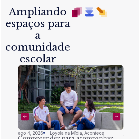
Ampliando
espaços para
a
comunidade
escolar
ago 4, 2026
Loyola na Mídia
,
Acontece
jul 28,
Compreender para acompanhar:
Nem 