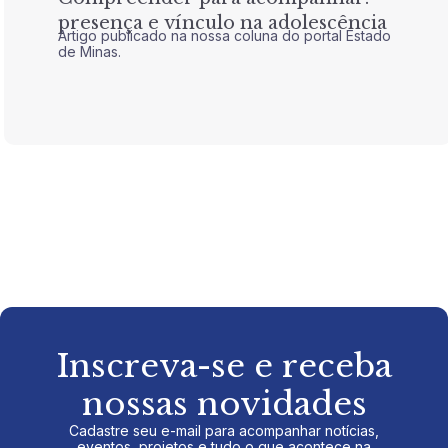
presença e vínculo na adolescência
tran
Artigo publicado na nossa coluna do portal Estado
Artigo 
de Minas.
de Mina
Inscreva-se e receba
nossas novidades
Cadastre seu e-mail para acompanhar notícias,
eventos, projetos e tudo o que acontece na