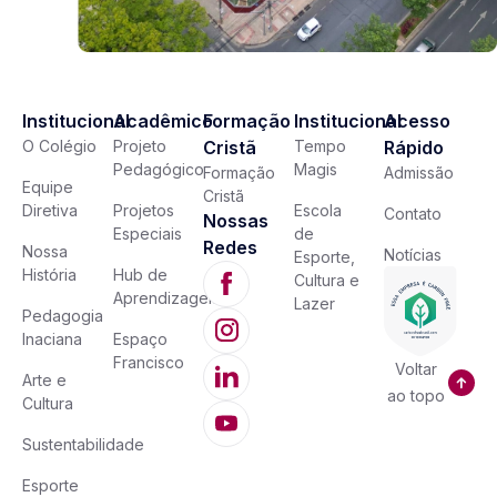
Institucional
Acadêmico
Formação
Institucional
Acesso
O Colégio
Projeto
Cristã
Tempo
Rápido
Pedagógico
Magis
Formação
Admissão
Equipe
Cristã
Diretiva
Projetos
Escola
Contato
Nossas
Especiais
de
Redes
Nossa
Notícias
Esporte,
História
Hub de
Cultura e
Aprendizagem
Lazer
Pedagogia
Inaciana
Espaço
Francisco
Voltar
Arte e
ao topo
Cultura
Sustentabilidade
Esporte