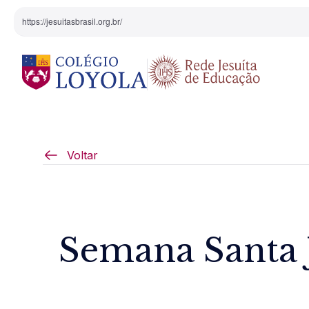
https://jesuitasbrasil.org.br/
O Colégio
Projeto Pedagógi
Voltar
Equipe Diretiva
Projetos Especiai
Nossa História
Semana Santa 
Pedagogia Inaciana
Arte e Cultura