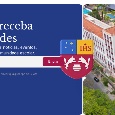
 receba
ades
 notícias, eventos,
omunidade escolar.
Enviar
 enviar qualquer tipo de SPAM.