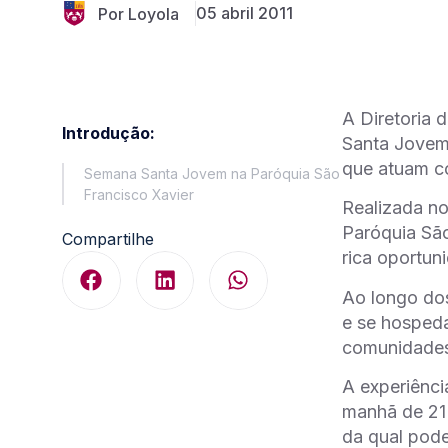
05 abril 2011
Por Loyola
A Diretoria 
Introdução:
Santa Jovem”
que atuam c
Semana Santa Jovem na Paróquia São
Francisco Xavier
Realizada no
Paróquia São
Compartilhe
rica oportun
Ao longo dos
e se hospeda
comunidade
A experiênci
manhã de 21 
da qual pode