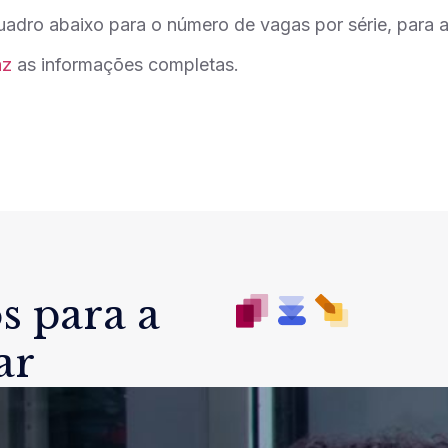
adro abaixo para o número de vagas por série, para a 
az
as informações completas.
s para a
ar