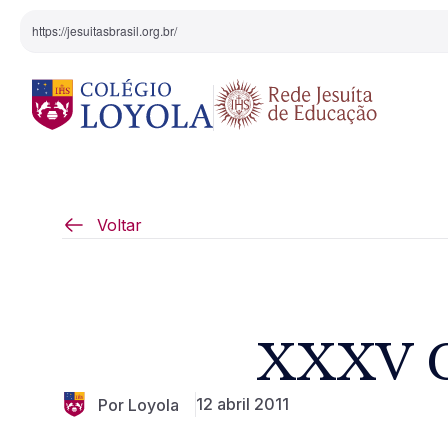
https://jesuitasbrasil.org.br/
O Colégio
Projeto Pedagógi
Voltar
Equipe Diretiva
Projetos Especiai
Nossa História
XXXV C
Pedagogia Inaciana
12 abril 2011
Por Loyola
Arte e Cultura