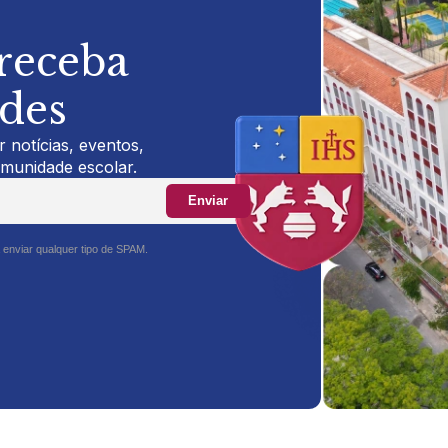
 receba
ades
 notícias, eventos,
omunidade escolar.
Enviar
 enviar qualquer tipo de SPAM.