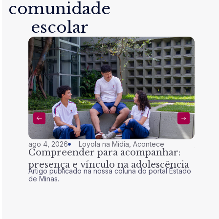
comunidade
escolar
ago 4, 2026
Loyola na Mídia
,
Acontece
jul 28,
Compreender para acompanhar:
Nem 
presença e vínculo na adolescência
tran
Artigo publicado na nossa coluna do portal Estado
Artigo 
de Minas.
de Mina