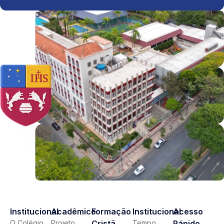
Institucional
Acadêmico
Formação
Institucional
Acesso
O Colégio
Projeto
Cristã
Tempo
Rápido