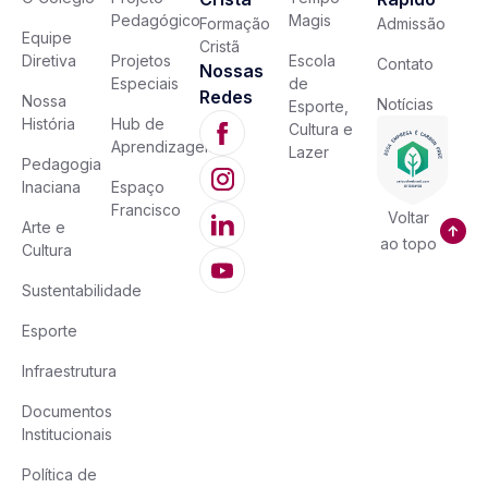
Pedagógico
Magis
Formação
Admissão
Equipe
Cristã
Diretiva
Projetos
Escola
Contato
Nossas
Especiais
de
Redes
Nossa
Notícias
Esporte,
História
Hub de
Cultura e
Aprendizagem
Lazer
Pedagogia
Inaciana
Espaço
Francisco
Voltar
Arte e
ao topo
Cultura
Sustentabilidade
Esporte
Infraestrutura
Documentos
Institucionais
Política de