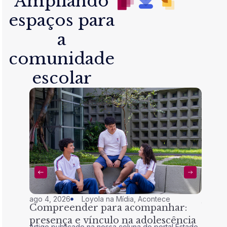
Ampliando
espaços para
a
comunidade
escolar
ago 4, 2026
Loyola na Mídia
,
Acontece
jul 28,
Compreender para acompanhar:
Nem 
presença e vínculo na adolescência
tran
Artigo publicado na nossa coluna do portal Estado
Artigo 