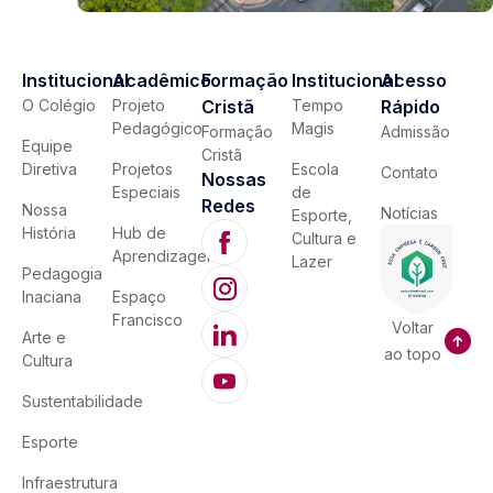
Institucional
Acadêmico
Formação
Institucional
Acesso
O Colégio
Projeto
Cristã
Tempo
Rápido
Pedagógico
Magis
Formação
Admissão
Equipe
Cristã
Diretiva
Projetos
Escola
Contato
Nossas
Especiais
de
Redes
Nossa
Notícias
Esporte,
História
Hub de
Cultura e
Aprendizagem
Lazer
Pedagogia
Inaciana
Espaço
Francisco
Voltar
Arte e
ao topo
Cultura
Sustentabilidade
Esporte
Infraestrutura