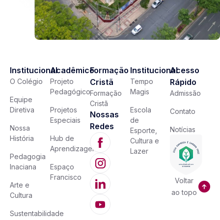
Institucional
Acadêmico
Formação
Institucional
Acesso
O Colégio
Projeto
Cristã
Tempo
Rápido
Pedagógico
Magis
Formação
Admissão
Equipe
Cristã
Diretiva
Projetos
Escola
Contato
Nossas
Especiais
de
Redes
Nossa
Notícias
Esporte,
História
Hub de
Cultura e
Aprendizagem
Lazer
Pedagogia
Inaciana
Espaço
Francisco
Voltar
Arte e
ao topo
Cultura
Sustentabilidade