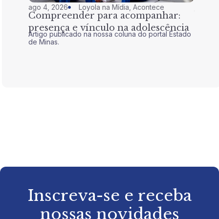
ago 4, 2026
Loyola na Mídia
,
Acontece
jul 28,
Compreender para acompanhar:
Nem 
presença e vínculo na adolescência
tran
Artigo publicado na nossa coluna do portal Estado
Artigo 
de Minas.
de Mina
Inscreva-se e receba
nossas novidades