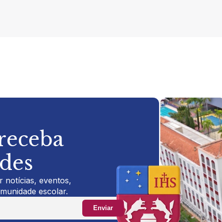
 receba
ades
 notícias, eventos,
omunidade escolar.
Enviar