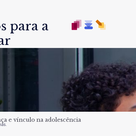
s para a
ar
a e vínculo na adolescência
nas.