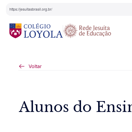
https://jesuitasbrasil.org.br/
O Colégio
Projeto Pedagógi
Voltar
Equipe Diretiva
Projetos Especiai
Nossa História
Alunos do Ensi
Pedagogia Inaciana
Arte e Cultura