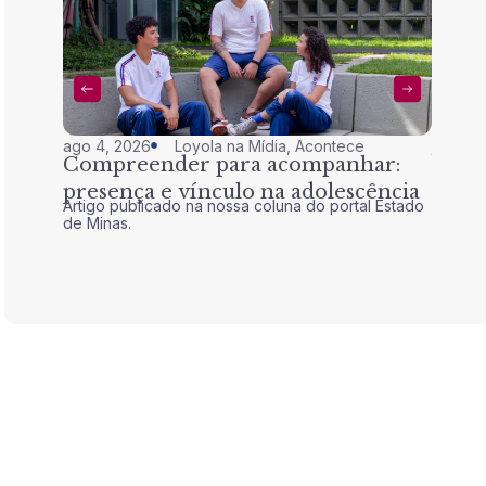
ago 4, 2026
Loyola na Mídia
,
Acontece
jul 28,
Compreender para acompanhar:
Nem 
presença e vínculo na adolescência
tran
Artigo publicado na nossa coluna do portal Estado
Artigo 
de Minas.
de Mina