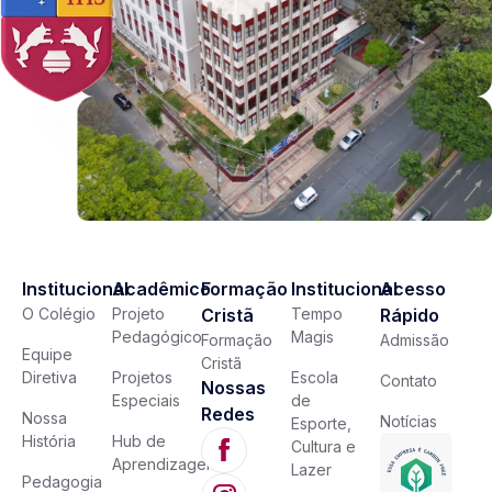
Institucional
Acadêmico
Formação
Institucional
Acesso
O Colégio
Projeto
Cristã
Tempo
Rápido
Pedagógico
Magis
Formação
Admissão
Equipe
Cristã
Diretiva
Projetos
Escola
Contato
Nossas
Especiais
de
Redes
Nossa
Notícias
Esporte,
História
Hub de
Cultura e
Aprendizagem
Lazer
Pedagogia