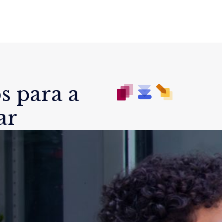
s para a
ar