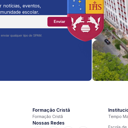
 notícias, eventos,
omunidade escolar.
Enviar
 enviar qualquer tipo de SPAM.
Formação Cristã
Instituci
Formação Cristã
Tempo Ma
Nossas Redes
Escola de 