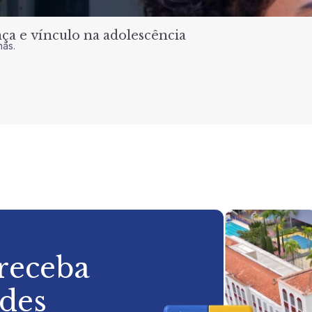
a e vínculo na adolescência
nas.
 receba
ades