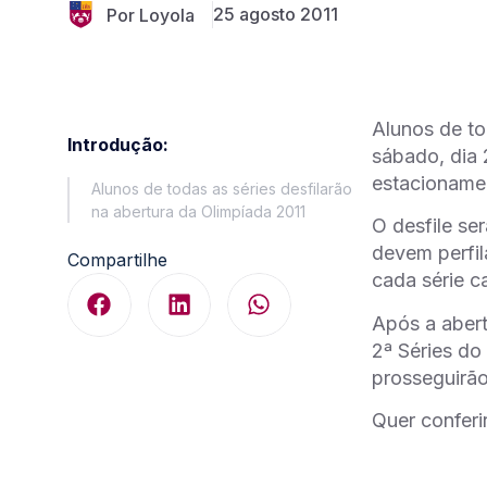
25 agosto 2011
Por Loyola
Alunos de to
Introdução:
sábado, dia 
estacionamen
Alunos de todas as séries desfilarão
na abertura da Olimpíada 2011
O desfile se
devem perfil
Compartilhe
cada série c
Após a abert
2ª Séries do
prosseguirão
Quer conferi