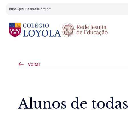
https://jesuitasbrasil.org.br/
O Colégio
Projeto Pedagógi
Voltar
Equipe Diretiva
Projetos Especiai
Nossa História
Alunos de todas 
Pedagogia Inaciana
Arte e Cultura