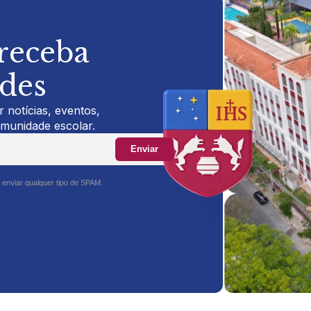
 receba
ades
 notícias, eventos,
omunidade escolar.
Enviar
 enviar qualquer tipo de SPAM.