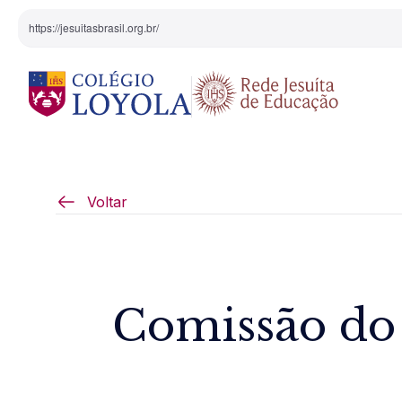
https://jesuitasbrasil.org.br/
O Colégio
Projeto Pedagógi
Voltar
Equipe Diretiva
Projetos Especiai
Nossa História
Comissão do
Pedagogia Inaciana
Arte e Cultura