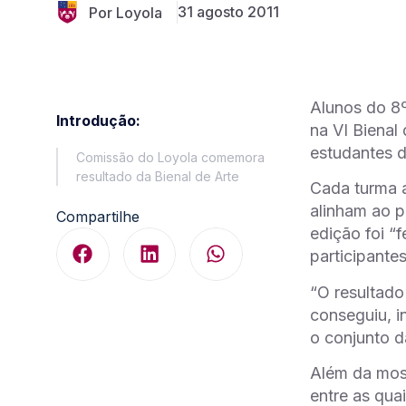
31 agosto 2011
Por Loyola
Alunos do 8
Introdução:
na VI Bienal
estudantes d
Comissão do Loyola comemora
resultado da Bienal de Arte
Cada turma a
alinham ao p
Compartilhe
edição foi “
participante
“O resultado
conseguiu, i
o conjunto d
Além da most
entre as qua