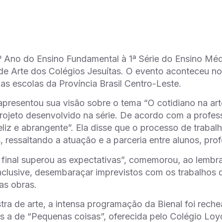
º Ano do Ensino Fundamental à 1ª Série do Ensino Mé
 de Arte dos Colégios Jesuítas. O evento aconteceu no
as escolas da Província Brasil Centro-Leste.
presentou sua visão sobre o tema “O cotidiano na arte”
rojeto desenvolvido na série. De acordo com a profes
feliz e abrangente”. Ela disse que o processo de traba
s, ressaltando a atuação e a parceria entre alunos, pr
 final superou as expectativas”, comemorou, ao lembr
nclusive, desembaraçar imprevistos com os trabalhos
as obras.
ra de arte, a intensa programação da Bienal foi reche
is a de “Pequenas coisas”, oferecida pelo Colégio Loy